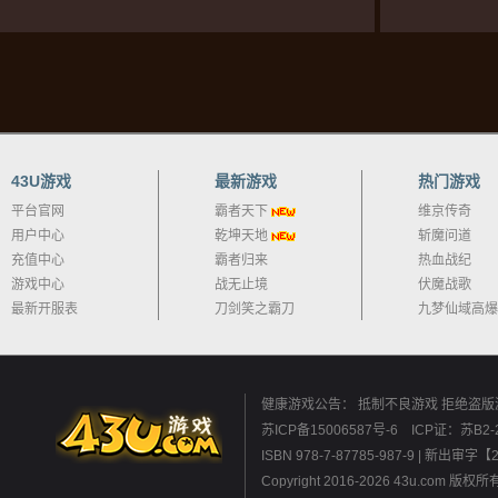
43U游戏
最新游戏
热门游戏
平台官网
霸者天下
维京传奇
用户中心
乾坤天地
斩魔问道
充值中心
霸者归来
热血战纪
游戏中心
战无止境
伏魔战歌
最新开服表
刀剑笑之霸刀
九梦仙域高爆
健康游戏公告： 抵制不良游戏 拒绝盗版
苏ICP备15006587号-6
ICP证：苏B2-2
ISBN 978-7-87785-987-9 
Copyright 2016-2026 43u.co