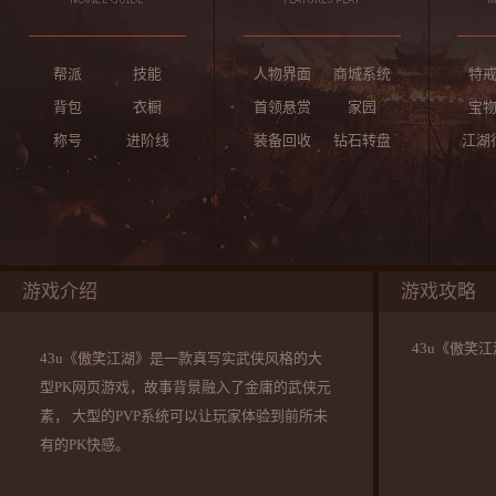
帮派
技能
人物界面
商城系统
特
背包
衣橱
首领悬赏
家园
宝
称号
进阶线
装备回收
钻石转盘
江湖
游戏介绍
游戏攻略
43u《傲笑
43u《傲笑江湖》是一款真写实武侠风格的大
型PK网页游戏，故事背景融入了金庸的武侠元
素， 大型的PVP系统可以让玩家体验到前所未
有的PK快感。