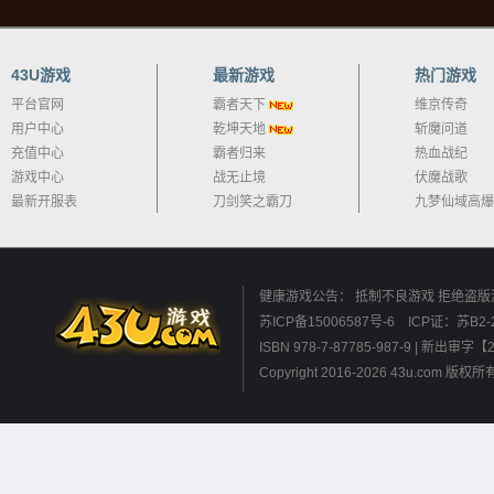
43U游戏
最新游戏
热门游戏
平台官网
霸者天下
维京传奇
用户中心
乾坤天地
斩魔问道
充值中心
霸者归来
热血战纪
游戏中心
战无止境
伏魔战歌
最新开服表
刀剑笑之霸刀
九梦仙域高爆
健康游戏公告： 抵制不良游戏 拒绝盗版
苏ICP备15006587号-6
ICP证：苏B2-2
ISBN 978-7-87785-987-9 
Copyright 2016-2026 43u.co